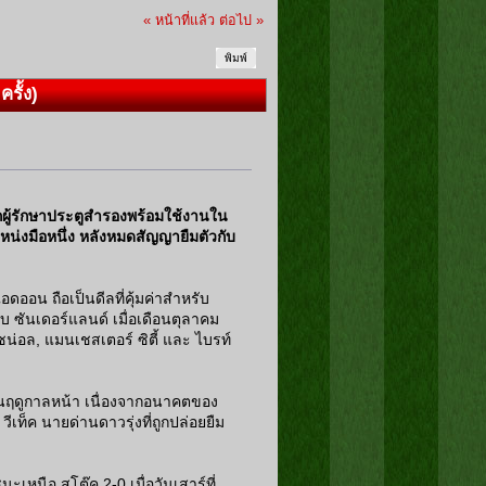
« หน้าที่แล้ว
ต่อไป »
พิมพ์
รั้ง)
ผู้รักษาประตูสำรองพร้อมใช้งานใน
หน่งมือหนึ่ง หลังหมดสัญญายืมตัวกับ
อดออน ถือเป็นดีลที่คุ้มค่าสำหรับ
บ ซันเดอร์แลนด์ เมื่อเดือนตุลาคม
์เซน่อล, แมนเชสเตอร์ ซิตี้ และ ไบรท์
 ในฤดูกาลหน้า เนื่องจากอนาคตของ
วีเท็ค นายด่านดาวรุ่งที่ถูกปล่อยยืม
นะเหนือ สโต๊ค 2-0 เมื่อวันเสาร์ที่