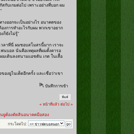
ัสกับเกมต่อไป เพราะอย่างที่บอก ผม
”
ว่าทางออกจะเป็นอย่างไร อนาคตของ
ดต้องการทำอะไรกับผม พวกเขาอยาก
็ยังไม่รู้”
วงเวลาที่นี่ ผมชอบสโมสรนี้มาก เราจะ
แฟนบอล นั่นคือเหตุผลที่ผมตั้งตารอ
ยที่ผมเดินลงสนามแอชตัน เกต ในเสื้อ
ของยูไนเต็ดอีกครั้ง และเชื่อว่าเขา
บันทึกการเข้า
พิมพ์
« หน้าที่แล้ว
ต่อไป »
แมนยูต้องตัดสินอนาคตมือสอง
กระโดดไป: