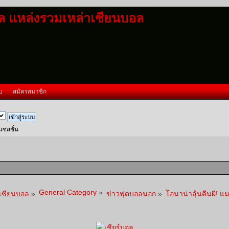
อล แหล่งรวมเหล่าเซียนบอล
บ
สมัครสมาชิก
นเซสชั่น
General Category
»
าเซียนบอล
»
ข่าวฟุตบอลนอก
»
โอนาน่าลุ้นคืนผี! 