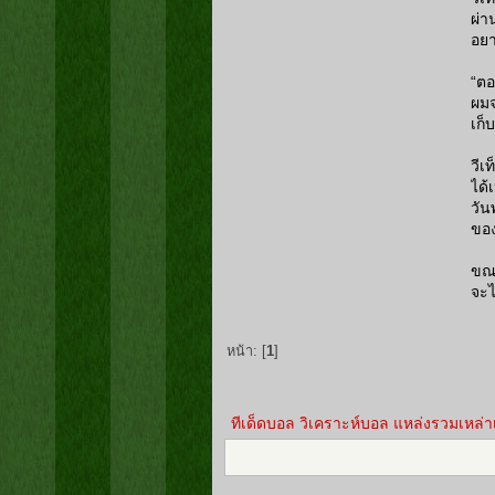
ผ่า
อยา
“ตอ
ผมจ
เก็
วีเ
ได้
วัน
ของ
ขณะ
จะไ
หน้า: [
1
]
ทีเด็ดบอล วิเคราะห์บอล แหล่งรวมเหล่