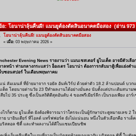
้อ: โอนาน่าลุ้นคืนผี! แมนยูต้องตัดสินอนาคตมือสอง (อ่าน 973 ค
โอนาน่าลุ้นคืนผี! แมนยูต้องตัดสินอนาคตมือสอง
«
เมื่อ:
03 พฤษภาคม 2026 »
chester Evening News รายงานว่า แมนเชสเตอร์ ยูไนเต็ด อาจมีตัวเลือก
กาลหน้า ท่ามกลางกระแสว่า อ็องเดร โอนาน่า ต้องการกลับมาสู้เพื่อแย่งตำแ
ร็บซอนสปอร์ ในเดือนพฤษภาคม
เน่ ลัมเมนส์ ที่ย้ายมาจาก รอยัล อันท์เวิร์ป ด้วยค่าตัว 18.2 ล้านปอนด์ บวกแ
นเต็ด โดยนายด่านวัย 23 ปีทำผลงานได้อย่างมั่นคง นับตั้งแต่ประเดิมสนามพ
เสียไป 35 ประตู ซึ่งเป็นสถิติดีสุดอันดับ 4 ของพรีเมียร์ลีก เป็นรองเพียง อาร
างไรก็ตาม ยูไนเต็ด ยังต้องพิจารณาว่าใครจะเป็นผู้รักษาประตูหมายเลข 2
ตาย บายินเดียร์ ที่โอลด์ แทร็ฟฟอร์ด ยังไม่แน่นอน หนึ่งในตัวเลือกคือ ราเด็ค 
บริสตอล ซิตี้ และทำผลงานได้ดีในแชมเปียนชิพ
ท็คเพิ่งเก็บคลีนชีตในเกมที่อาจเป็นนัดสุดท้ายของเขากับ บริสตอล ซิตี้ ในชัยช