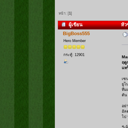
หน้า: [
1
]
ผู้เขียน
หัวข
BigBoss555
Hero Member
กระทู้: 12901
Man
ฤดู
แท
เซน
ยูไ
ทีม
ตัน
อย่
อัล
ไป 
วีเ