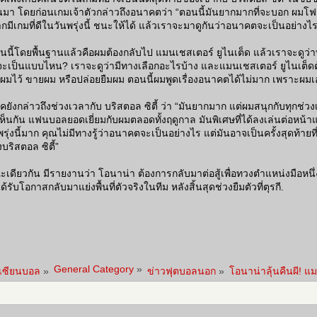
นมา โดยก่อนเกมเจ้าตัวกล่าวถึงอนาคตว่า “ตอนนี้มันยากมากที่จะบอก ผมโฟก
กมีเกมที่ดีในวันพรุ่งนี้ ชนะให้ได้ แล้วเราจะมาดูกันว่าอนาคตจะเป็นอย่างไร
นนี้โดยพื้นฐานแล้วคือผมต้องกลับไป แมนเชสเตอร์ ยูไนเต็ด แล้วเราจะดู
ะเป็นแบบไหน? เราจะดูว่ามีทางเลือกอะไรบ้าง และแมนเชสเตอร์ ยูไนเต็
บผมไว้ ขายผม หรือปล่อยยืมผม ตอนนี้ผมพูดเรื่องอนาคตได้ไม่มาก เพราะผมเองก
ท็คยังกล่าวถึงช่วงเวลากับ บริสตอล ซิตี้ ว่า “มันยากมาก แต่ผมสนุกกับทุกช่
เห็นกัน แฟนบอลยอดเยี่ยมกับผมตลอดทั้งฤดูกาล มันพิเศษที่ได้ลงเล่นต่อหน้า
พรุ่งนี้มาก คุณไม่มีทางรู้ว่าอนาคตจะเป็นอย่างไร แต่มันอาจเป็นครั้งสุดท้า
บริสตอล ซิตี้”
เดียวกัน มีรายงานว่า โอนาน่า ต้องการกลับมาต่อสู้เพื่อทวงตำแหน่งมือหนึ่ง
ด้รับโอกาสกลับมาแย่งพื้นที่ตัวจริงในทีม หลังสิ้นสุดช่วงยืมตัวที่ตุรกี.
General Category
»
าเซียนบอล
»
ข่าวฟุตบอลนอก
»
โอนาน่าลุ้นคืนผี! 