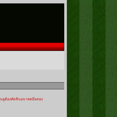
แมนยูต้องตัดสินอนาคตมือสอง