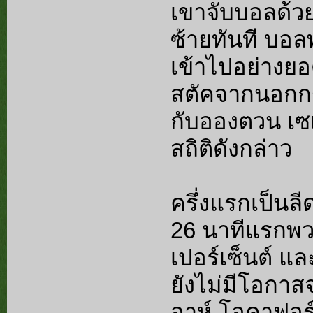
เขาจับบอลด้ว
ซ้ายทันที บอล
เข้าไปอย่างยอด
สตัคจากนอกกร
กับอองตวน เซ
สถิติดังกล่าว
ครึ่งแรกเป็นลี
26 นาทีแรกพ
เปอร์เซ็นต์ และ
ยังไม่มีโอกาส
อาห์ โอคาฟอร์