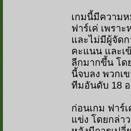
เกมนี้มีความห
ฟาร์เค่ เพราะห
และไม่มีผู้จัด
คะแนน และเข้า
ลีกมากขึ้น โ
นี้จบลง พวกเ
ทีมอันดับ 18 อ
ก่อนเกม ฟาร์เ
แข่ง โดยกล่าว
หลังมีการเปลี่