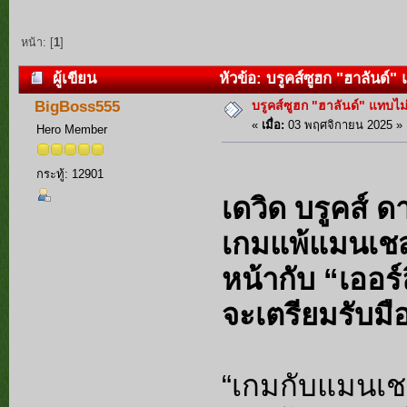
หน้า: [
1
]
ผู้เขียน
หัวข้อ: บรูคส์ซูฮก "ฮาลันด์" 
บรูคส์ซูฮก "ฮาลันด์" แทบไม่
BigBoss555
«
เมื่อ:
03 พฤศจิกายน 2025 »
Hero Member
กระทู้: 12901
เดวิด บรูคส์ 
เกมแพ้แมนเชสเ
หน้ากับ “เออร์
จะเตรียมรับมื
“เกมกับแมนเชส