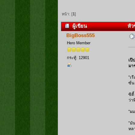
หน้า: [
1
]
ผู้เขียน
หัวข
BigBoss555
Hero Member
กระทู้: 12901
เป๊
มาช
"เร
ซั่น
ซิต
ว่า
"ผม
"มั
หลา