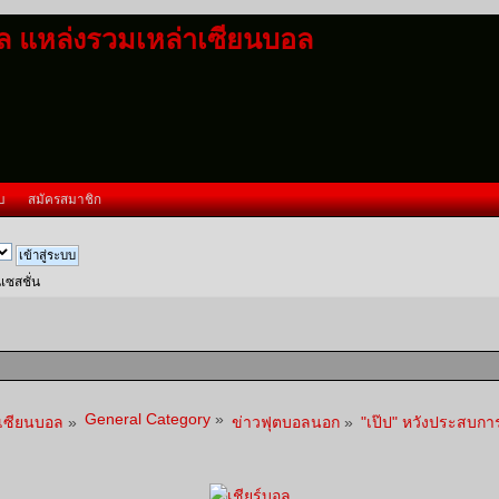
อล แหล่งรวมเหล่าเซียนบอล
บ
สมัครสมาชิก
นเซสชั่น
General Category
»
าเซียนบอล
»
ข่าวฟุตบอลนอก
»
"เป๊ป" หวังประสบการ