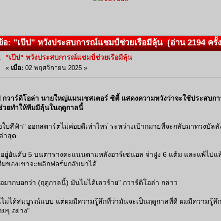
้อ: "เป๊ป" หวังประสบการณ์แชมป์ช่วยเรือมีลุ้น (อ่าน 2194 ครั้ง
"เป๊ป" หวังประสบการณ์แชมป์ช่วยเรือมีลุ้น
«
เมื่อ:
02 พฤศจิกายน 2025 »
ป กวาร์ดิโอล่า นายใหญ่แมนเชสเตอร์ ซิตี้ แสดงความหวังว่าจะใช้ประสบกา
่วยทำให้ทีมมีลุ้นในฤดูกาลนี้
ือใบสีฟ้า" ออกสตาร์ตไม่ค่อยดีเท่าไหร่ ระหว่างเป้ากมายที่จะกลับมาทวงบัลลัง
ล่าสุด
ี้ อยู่อันดับ 5 บนตารางคะแนนตามหลังอาร์เซน่อล จ่าฝูง 6 แต้ม และแพ้ไปแล้ว 
ทีมของเขาจะพลิกฟอร์มกลับมาได้
อยากบอกว่า (ฤดูกาลนี้) มันไม่ได้เลวร้าย" กวาร์ดิโอล่า กล่าว
นไม่ได้สมบูรณ์แบบ แต่ผมมีความรู้สึกที่ว่ามันจะเป็นฤดูกาลที่ดี ผมมีความรู้สึ
ยๆ อย่าง"