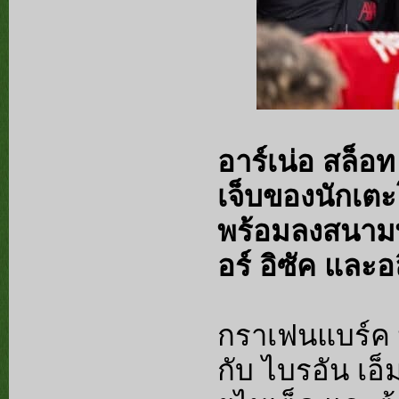
อาร์เน่อ สล็อ
เจ็บของนักเต
พร้อมลงสนามพ
อร์ อิซัค และ
กราเฟนแบร์ค 
กับ ไบรอัน เอ