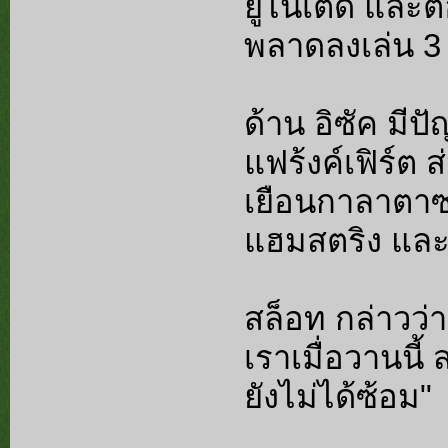
ยูไนเต็ด และต
พลาดลงเล่น 3 
ด้าน อิซัค มี
แฟร้งค์เฟิร์ต 
เยือนกาลาตาซ
แฮมสตริง และ
สล็อท กล่าวว่
เราเมื่อวานนี้
ยังไม่ได้ซ้อม"