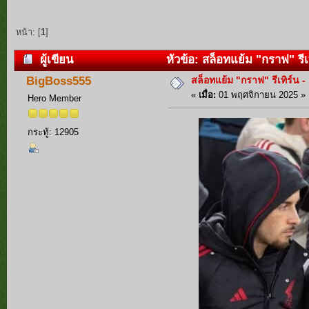
หน้า: [
1
]
ผู้เขียน
หัวข้อ: สล็อทแย้ม "กราฟ" รีเทิ
สล็อทแย้ม "กราฟ" รีเทิร์น - 
BigBoss555
«
เมื่อ:
01 พฤศจิกายน 2025 »
Hero Member
กระทู้: 12905