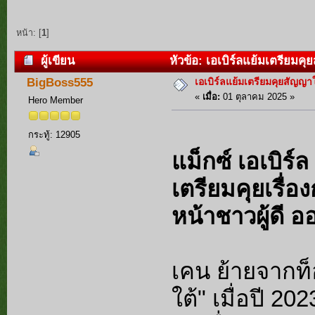
หน้า: [
1
]
ผู้เขียน
หัวข้อ: เอเบิร์ลแย้มเตรียมคุ
เอเบิร์ลแย้มเตรียมคุยสัญญา
BigBoss555
«
เมื่อ:
01 ตุลาคม 2025 »
Hero Member
กระทู้: 12905
แม็กซ์ เอเบิร์
เตรียมคุยเรื่อ
หน้าชาวผู้ดี อ
เคน ย้ายจากท็
ใต้" เมื่อปี 