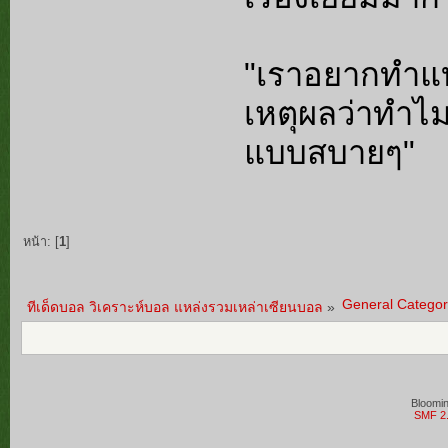
"เราอยากทำแบบ
เหตุผลว่าทำไ
แบบสบายๆ"
หน้า: [
1
]
General Categor
ทีเด็ดบอล วิเคราะห์บอล แหล่งรวมเหล่าเซียนบอล
»
Bloomi
SMF 2.