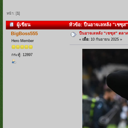
หน้า: [
1
]
ผู้เขียน
หัวข้อ: ปืนอาจเลหลัง "เชซุส
ปืนอาจเลหลัง "เชซุส" ตลา
BigBoss555
«
เมื่อ:
10 กันยายน 2025 »
Hero Member
กระทู้: 12897