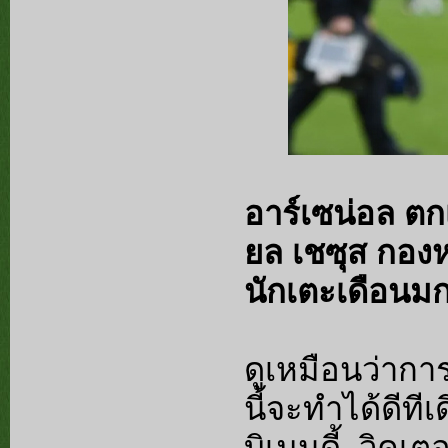
อาร์เซน่อล ตก
ยล เชซุส กอง
นักเตะเดือนมก
ดูเหมือนว่ากา
นี้จะทำได้ดีที
บิเมนดี้, วิคเต