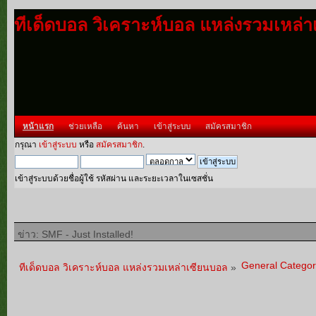
ทีเด็ดบอล วิเคราะห์บอล แหล่งรวมเหล่
หน้าแรก
ช่วยเหลือ
ค้นหา
เข้าสู่ระบบ
สมัครสมาชิก
กรุณา
เข้าสู่ระบบ
หรือ
สมัครสมาชิก
.
เข้าสู่ระบบด้วยชื่อผู้ใช้ รหัสผ่าน และระยะเวลาในเซสชั่น
ข่าว: SMF - Just Installed!
General Categor
ทีเด็ดบอล วิเคราะห์บอล แหล่งรวมเหล่าเซียนบอล
»