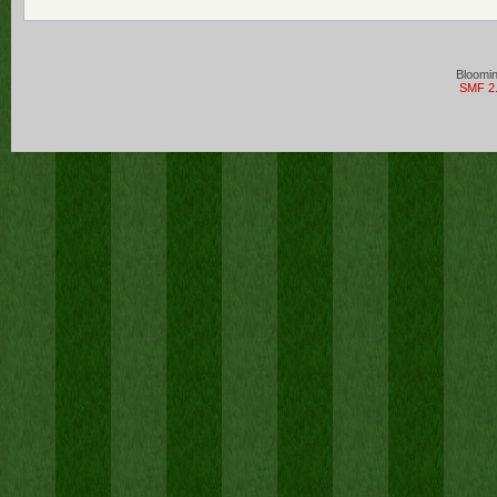
Bloomi
SMF 2.