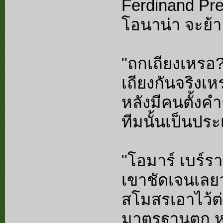
Ferdinand Pres
โอนาน่า จะย้
"ถกเถียงเหรอ? 
เถียงกันจริงเ
หลังมีคนตั้ง
ทีมนั้นเป็นประ
"โอมาร์ เบร์ร
เขาชัดเจนเลยว่
สโมสรเอาไว้ต่อ
มาตรฐานตก หรื