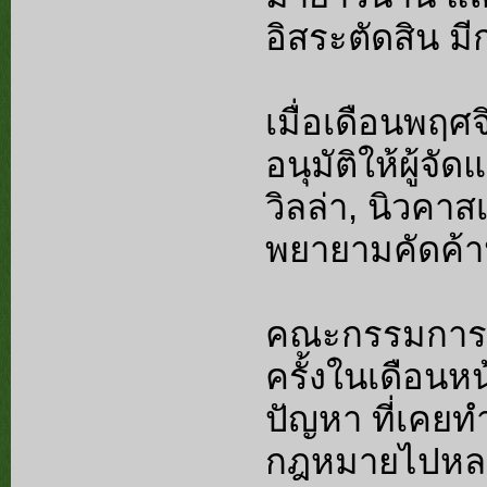
อิสระตัดสิน 
เมื่อเดือนพฤ
อนุมัติให้ผู้จั
วิลล่า, นิวคาส
พยายามคัดค้
คณะกรรมการอิ
ครั้งในเดือนหน
ปัญหา ที่เคยท
กฎหมายไปหลา