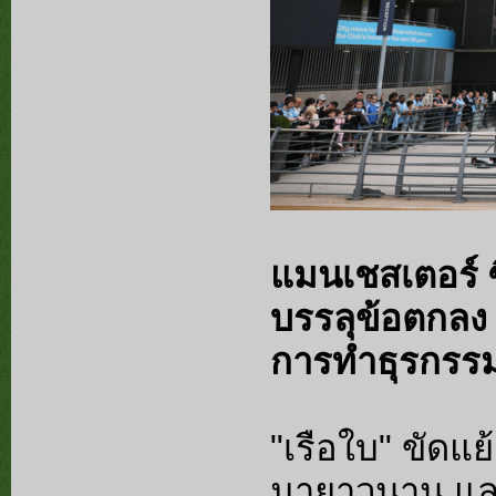
แมนเชสเตอร์ ซิ
บรรลุข้อตกลง 
การทำธุรกรรมร
"เรือใบ" ขัดแย้
มายาวนาน แล