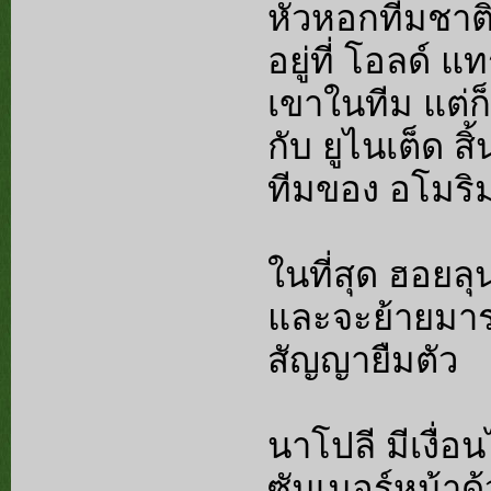
หัวหอกทีมชาติ
อยู่ที่ โอลด์ 
เขาในทีม แต่ก
กับ ยูไนเต็ด ส
ทีมของ อโมริม
ในที่สุด ฮอยล
และจะย้ายมาร่
สัญญายืมตัว
นาโปลี มีเงื่
ซัมเมอร์หน้าด