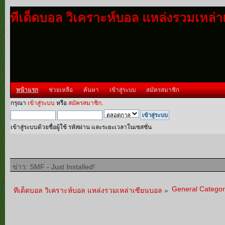
ทีเด็ดบอล วิเคราะห์บอล แหล่งรวมเหล่
หน้าแรก
ช่วยเหลือ
ค้นหา
เข้าสู่ระบบ
สมัครสมาชิก
กรุณา
เข้าสู่ระบบ
หรือ
สมัครสมาชิก
.
เข้าสู่ระบบด้วยชื่อผู้ใช้ รหัสผ่าน และระยะเวลาในเซสชั่น
ข่าว: SMF - Just Installed!
General Categor
ทีเด็ดบอล วิเคราะห์บอล แหล่งรวมเหล่าเซียนบอล
»