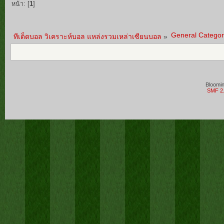
หน้า: [
1
]
General Categor
ทีเด็ดบอล วิเคราะห์บอล แหล่งรวมเหล่าเซียนบอล
»
Bloomi
SMF 2.