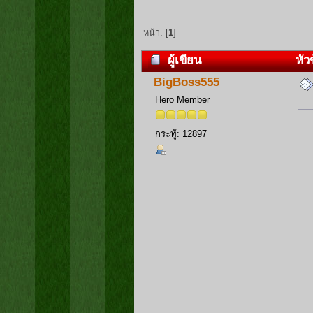
หน้า: [
1
]
ผู้เขียน
หัวข
BigBoss555
Hero Member
กระทู้: 12897