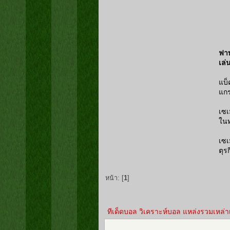
ฟาบ
เล่
แบ็
แกร
เซเ
ใน
เซเ
ตุร
หน้า: [
1
]
ทีเด็ดบอล วิเคราะห์บอล แหล่งรวมเหล่