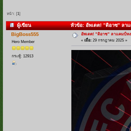
หน้า: [
1
]
ผู้เขียน
หัวข้อ: อัพเดต! "ดิอาซ" ลาแคม
อัพเดต! "ดิอาซ" ลาแคมป์หงส์ว
BigBoss555
«
เมื่อ:
29 กรกฎาคม 2025 »
Hero Member
กระทู้: 12913