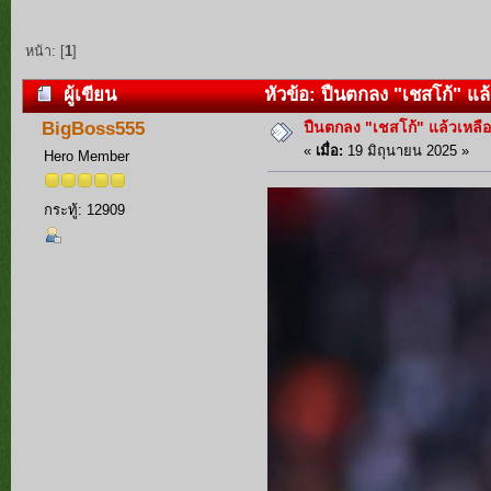
หน้า: [
1
]
ผู้เขียน
หัวข้อ: ปืนตกลง "เชสโก้" แล้ว
ปืนตกลง "เชสโก้" แล้วเหลือเ
BigBoss555
«
เมื่อ:
19 มิถุนายน 2025 »
Hero Member
กระทู้: 12909