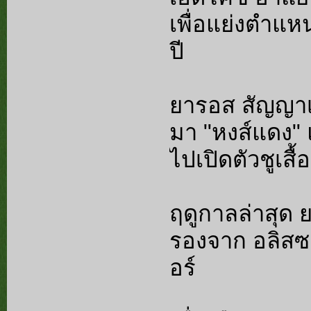
เพื่อแย่งตำแหน
ปี
ยารอส สัญญาเด
มา "หงส์แดง" 
ไปเปิดตัวชูเสื้
ฤดูกาลล่าสุด ย
รองจาก อลิสซอ
อร์