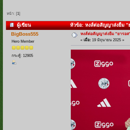
หน้า: [
1
]
ผู้เขียน
หัวข้อ: หงส์ต่อสัญญาส่งยืม "
หงส์ต่อสัญญาส่งยืม "ยารอส"
BigBoss555
«
เมื่อ:
19 มิถุนายน 2025 »
Hero Member
กระทู้: 12905