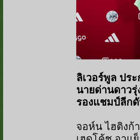
ลิเวอร์พูล ป
นายด่านดาวรุ่ง
รองแชมป์ลีกดั
จอห์น ไฮติงก้า
เฮดโค้ช อาแย