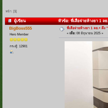
หน้า: [
1
]
ผู้เขียน
หัวข้อ: พี่เสือจ่ายห้างยา 1 ล
พี่เสือจ่ายห้างยา 1 ลย.+ ดึ
BigBoss555
«
เมื่อ:
08 มิถุนายน 2025 »
Hero Member
กระทู้: 12901