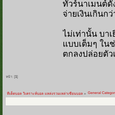
ทัวร์นาเมนต์ดั
จ่ายเงินเกินกว่
ไม่เท่านั้น บา
แบบเต็มๆ ในช่ว
ตกลงปล่อยตั
หน้า: [
1
]
General Categor
ทีเด็ดบอล วิเคราะห์บอล แหล่งรวมเหล่าเซียนบอล
»