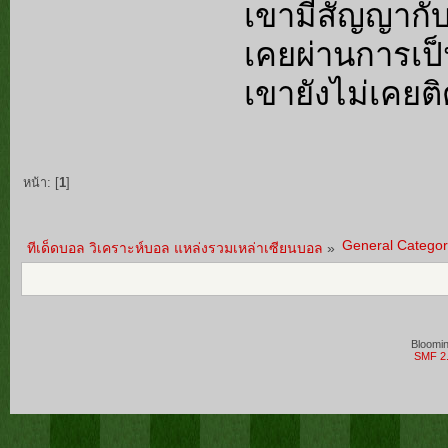
เขามีสัญญากับ
เคยผ่านการเป็น
เขายังไม่เคยต
หน้า: [
1
]
General Categor
ทีเด็ดบอล วิเคราะห์บอล แหล่งรวมเหล่าเซียนบอล
»
Bloomi
SMF 2.