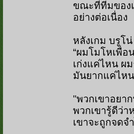
ขณะที่ทีมของ
อย่างต่อเนื่อง
หลังเกม บรูโน่
“ผมโมโหเพื่อน
เก่งแค่ไหน ผม
มันยากแค่ไหน
"พวกเขาอยากท
พวกเขารู้ดีว
เขาจะถูกจดจ