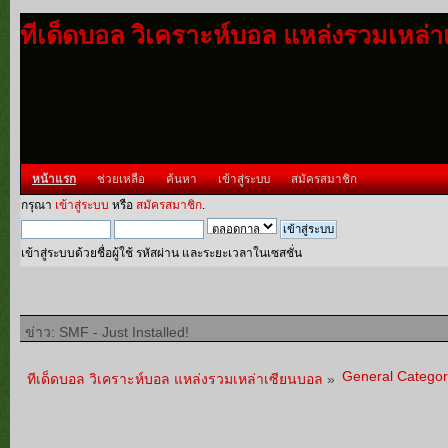
ทีเด็ดบอล วิเคราะห์บอล แหล่งรวมเหล่
หน้าแรก
ช่วยเหลือ
ค้นหา
เข้าสู่ระบบ
สมัครสมาชิก
กรุณา
เข้าสู่ระบบ
หรือ
สมัครสมาชิก
.
เข้าสู่ระบบด้วยชื่อผู้ใช้ รหัสผ่าน และระยะเวลาในเซสชั่น
ข่าว: SMF - Just Installed!
General Categor
ทีเด็ดบอล วิเคราะห์บอล แหล่งรวมเหล่าเซียนบอล
»