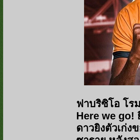
ฟาบริซิโอ โรมา
Here we go! ย
ดาวยิงตัวเก่ง