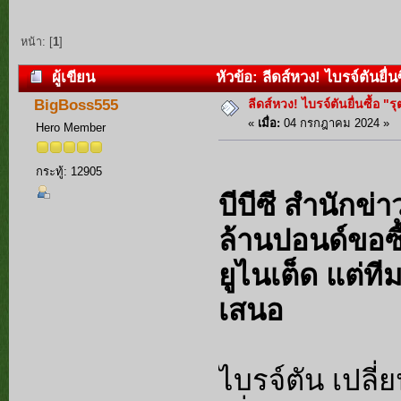
หน้า: [
1
]
ผู้เขียน
หัวข้อ: ลีดส์หวง! ไบรจ์ตันยื่
ลีดส์หวง! ไบรจ์ตันยื่นซื้อ "
BigBoss555
«
เมื่อ:
04 กรกฎาคม 2024 »
Hero Member
กระทู้: 12905
บีบีซี สำนักข่
ล้านปอนด์ขอซื้
ยูไนเต็ด แต่ที
เสนอ
ไบรจ์ตัน เปลี่