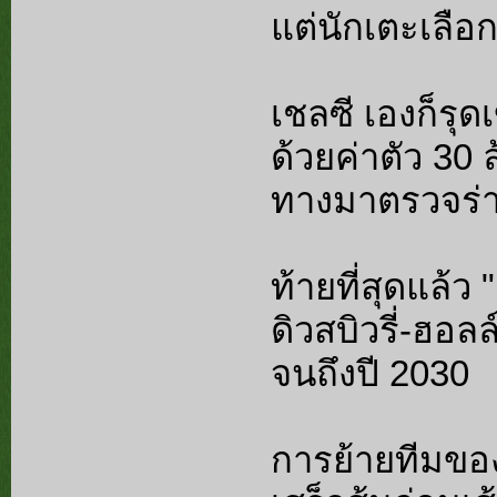
แต่นักเตะเลือ
เชลซี เองก็รุ
ด้วยค่าตัว 30
ทางมาตรวจร่าง
ท้ายที่สุดแล้ว
ดิวสบิวรี่-ฮอล
จนถึงปี 2030
การย้ายทีมของ 