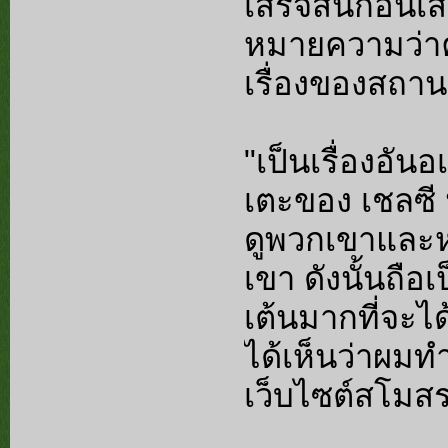
เสร็จส้นก่อนเส
หมายความว่าค่
เรื่องของสถาน
"เป็นเรื่องอันอ
เตะของ เชลซี 
ดูพวกเขาและหว
เขา ดังนั้นถือเ
เต้นมากที่จะไ
ได้เห็นว่าผมท
เว็บไซต์สโมส