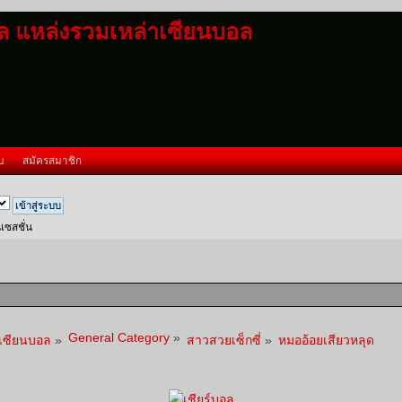
อล แหล่งรวมเหล่าเซียนบอล
บ
สมัครสมาชิก
นเซสชั่น
General Category
»
าเซียนบอล
»
สาวสวยเซ็กซี่
»
หมออ้อยเสียวหลุด