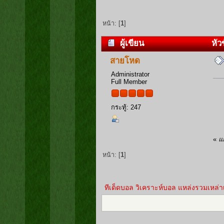
หน้า: [
1
]
ผู้เขียน
หัวข
สายโหด
Administrator
Full Member
กระทู้: 247
«
แ
หน้า: [
1
]
ทีเด็ดบอล วิเคราะห์บอล แหล่งรวมเหล่