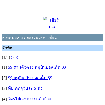
ทีเด็ดบอล แหล่งรวมเหล่าเซียน
หัวข้อ
(1/3)
>
>>
[1]
$$ สามตัวตรง หมูบินบอลเด็ด $$
[2]
$$ หมูบิน กับ บอลเด็ด $$
[3]
ทีมเด็ดๆวันละ 2 ตัว
[4]
ใครไปเอา100%แล้วบ้าง