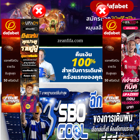
zeanfifa.com