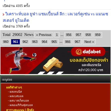
เปิดอ่าน 4105 ครั้ง
วิเคราะห์บอล ยูฟ่า แชมเปี้ยนส์ ลีก : เลเวอร์คูเซ่น vs แมนเซ
สเตอร์ ยูไนเต็ด
เปิดอ่าน 3769 ครั้ง
Total 29002 News
...
« Previous
1
956
957
958
959
...
960
962
963
964
965
966
967
Next »
961
เมนูย่อย
ผลกีฬาต่างๆ
-
ผลเทนนิส
-
ผลเบสบอล
-
ผลบาสเก็ตบอล
-
ผลอเมริกันฟุตบอล
ตารางคะแนน 5 ลีกดัง