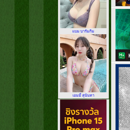
แบม บารัมกิม
เอมมี่ สุนันทา