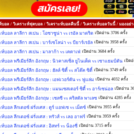
์บอล / วิเคราะห์ฟุตบอล / วิเคราะห์บอลคืนนี้ / วิเคราะห์บอลวันนี้ / มองอย่
ห์บอล ลาลีกา สเปน : โอซาซูน่า vs เรอัล มาดริด
เปิดอ่าน 3706 ครั้ง
ห์บอล ลาลีกา สเปน : บาร์เซโลน่า vs บียาร์เรอัล
เปิดอ่าน 3958 ครั้ง
ห์บอล ลาลีกา สเปน : มาลาก้า vs เคตาเฟ่
เปิดอ่าน 3684 ครั้ง
ห์บอล พรีเมียร์ลีก อังกฤษ : นิวคาสเซิ่ล ยูไนเต็ด vs เซาแธมป์ตัน
เปิดอ
์บอล พรีเมียร์ลีก อังกฤษ : ฮัลล์ ซิตี้ vs สโต๊ค ซิตี้
เปิดอ่าน 3749 ครั้ง
ห์บอล พรีเมียร์ลีก อังกฤษ : เอฟเวอร์ตัน vs ฟูแล่ม
เปิดอ่าน 4032 ครั้ง
ห์บอล พรีเมียร์ลีก อังกฤษ : แมนเซสเตอร์ ซิตี้ vs อาร์เซน่อล
เปิดอ่าน 36
ห์บอล พรีเมียร์ลีก อังกฤษ : เชลซี vs คริสตัล พาเลซ
เปิดอ่าน 4285 ครั้ง
ห์บอล ลีกเดอซ์ ฝรั่งเศส : ตูร์ แอฟเซ vs เม็ตซ์
เปิดอ่าน 3955 ครั้ง
ห์บอล ลีกเดอซ์ ฝรั่งเศส : ทรัวส์ vs เลอ อาฟร์
เปิดอ่าน 3959 ครั้ง
์บอล ลีกเดอซ์ ฝรั่งเศส : อิสทร์ vs น็องซี่
เปิดอ่าน 3715 ครั้ง