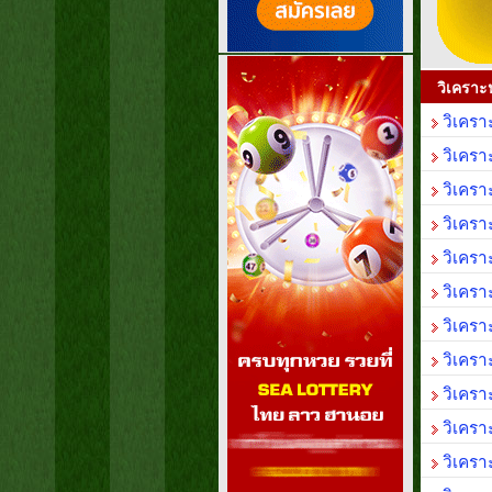
วิเคราะห
วิเคราะ
วิเคราะ
วิเคราะ
วิเคราะ
วิเคราะห
วิเคราะ
วิเคราะ
วิเคราะ
วิเคราะ
วิเคราะ
วิเคราะห