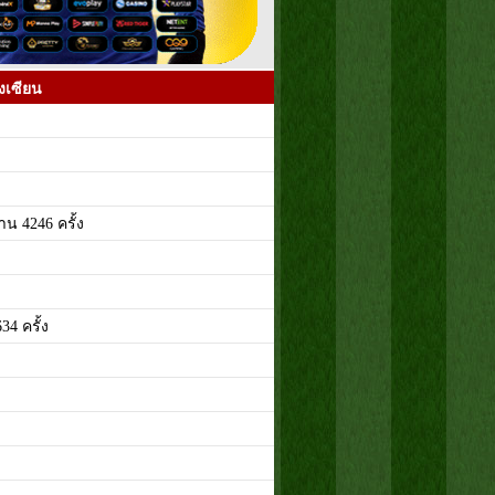
างเซียน
่าน 4246 ครั้ง
34 ครั้ง