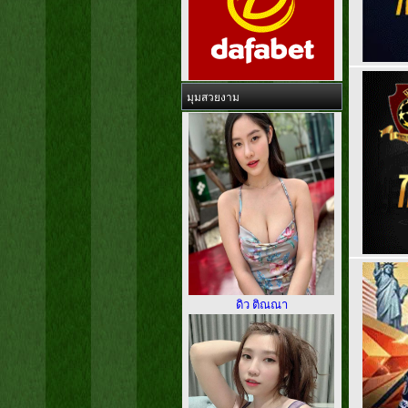
มุมสวยงาม
ดิว ติณณา