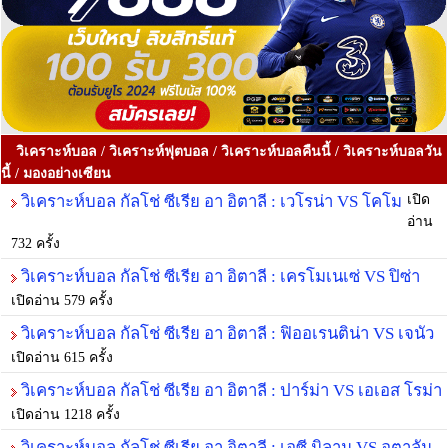
วิเคราะห์บอล / วิเคราะห์ฟุตบอล / วิเคราะห์บอลคืนนี้ / วิเคราะห์บอลวัน
นี้ / มองอย่างเซียน
วิเคราะห์บอล กัลโช่ ซีเรีย อา อิตาลี : เวโรน่า VS โคโม
เปิด
อ่าน
732 ครั้ง
วิเคราะห์บอล กัลโช่ ซีเรีย อา อิตาลี : เครโมเนเซ่ VS ปิซ่า
เปิดอ่าน 579 ครั้ง
วิเคราะห์บอล กัลโช่ ซีเรีย อา อิตาลี : ฟิออเรนติน่า VS เจนัว
เปิดอ่าน 615 ครั้ง
วิเคราะห์บอล กัลโช่ ซีเรีย อา อิตาลี : ปาร์ม่า VS เอเอส โรม่า
เปิดอ่าน 1218 ครั้ง
วิเคราะห์บอล กัลโช่ ซีเรีย อา อิตาลี : เอซี มิลาน VS อตาลัน