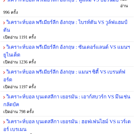
อ่าน
996 ครั้ง
วิเคราะห์บอล พรีเมียร์ลีก อังกฤษ : ไบรท์ตัน VS วูล์ฟแฮมป์
ตัน
เปิดอ่าน 1191 ครั้ง
วิเคราะห์บอล พรีเมียร์ลีก อังกฤษ : ซันเดอร์แลนด์ VS แมนฯ
ยูไนเต็ด
เปิดอ่าน 1236 ครั้ง
วิเคราะห์บอล พรีเมียร์ลีก อังกฤษ : แมนฯ ซิตี้ VS เบรนท์ฟ
อร์ด
เปิดอ่าน 1197 ครั้ง
วิเคราะห์บอล บุนเดสลีกา เยอรมัน : เอาก์สบวร์ก VS มึนเช่น
กลัดบัค
เปิดอ่าน 798 ครั้ง
วิเคราะห์บอล บุนเดสลีกา เยอรมัน : ฮอฟเฟนไฮม์ VS แวร์เด
อร์ เบรเมน