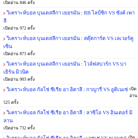
เปิดอ่าน 846 ครั้ง
วิเคราะห์บอล บุนเดสลีกา เยอรมัน : RB ไลป์ซิก VS ซังค์ เพา
ลี
เปิดอ่าน 972 ครั้ง
วิเคราะห์บอล บุนเดสลีกา เยอรมัน : สตุ๊ตการ์ต VS เลเวอร์คู
เซิน
เปิดอ่าน 873 ครั้ง
วิเคราะห์บอล บุนเดสลีกา เยอรมัน : โวล์ฟสบวร์ก VS บา
เยิร์น มิวนิค
เปิดอ่าน 903 ครั้ง
วิเคราะห์บอล กัลโช่ ซีเรีย อา อิตาลี : กาญารี่ VS อูดิเนเซ่
เปิด
อ่าน
525 ครั้ง
วิเคราะห์บอล กัลโช่ ซีเรีย อา อิตาลี : ลาซิโอ VS อินเตอร์ มิ
ลาน
เปิดอ่าน 732 ครั้ง
เปิด