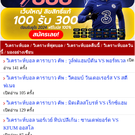
วิเคราะห์บอล / วิเคราะห์ฟุตบอล / วิเคราะห์บอลคืนนี้ / วิเคราะห์บอลวัน
นี้ / มองอย่างเซียน
วิเคราะห์บอล คาราบาว คัพ : วูล์ฟแฮมป์ตัน VS พอร์ทเวล
เปิด
อ่าน 141 ครั้ง
วิเคราะห์บอล คาราบาว คัพ : วีคอมบ์ วันเดอเรอร์ส VS สตี
ฟเนจ
เปิดอ่าน 105 ครั้ง
วิเคราะห์บอล คาราบาว คัพ : มิดเดิลสโบรห์ VS เร็กซ์แฮม
เปิดอ่าน 129 ครั้ง
วิเคราะห์บอล นอร์เวย์ ทิปเปลีเก้น : ซานเดฟยอร์ด VS
KFUM ออสโล