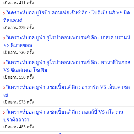
เปิดอ่าน 411 ครั้ง
วิเคราะห์บอล ยูโรป้า คอนเฟอเร้นซ์ ลีก : โบฮีเมี่ยนส์ VS มิด
ทิลแลนด์
เปิดอ่าน 339 ครั้ง
วิเคราะห์บอล ยูฟ่า ยูโรปาคอนเฟอเรนซ์ ลีก : เอสเค บรานน์
VS ลิมาสซอล
เปิดอ่าน 720 ครั้ง
วิเคราะห์บอล ยูฟ่า ยูโรปาคอนเฟอเรนซ์ ลีก : พานาธิไนกอส
VS ซีเอสเคเอ โซเฟีย
เปิดอ่าน 558 ครั้ง
วิเคราะห์บอล ยูฟ่า แชมเปี้ยนส์ ลีก : อารารัต VS เอ็นเค เซล
เย่
เปิดอ่าน 573 ครั้ง
วิเคราะห์บอล ยูฟ่า แชมเปี้ยนส์ ลีก : มอลล์บี้ VS สโลวาน
บราติสลาวา
เปิดอ่าน 483 ครั้ง