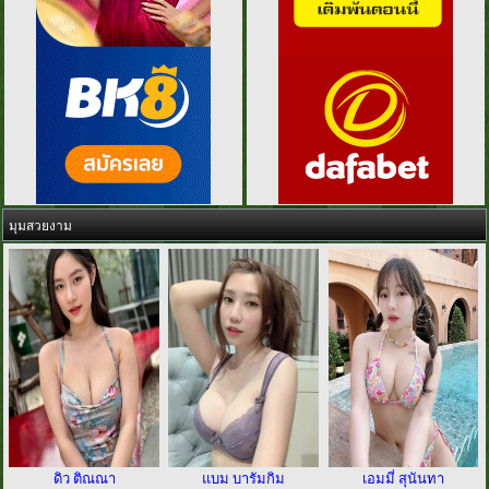
มุมสวยงาม
ดิว ติณณา
แบม บารัมกิม
เอมมี่ สุนันทา